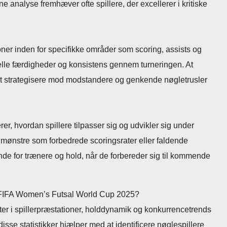
 analyse fremhæver ofte spillere, der excellerer i kritiske
ioner inden for specifikke områder som scoring, assists og
elle færdigheder og konsistens gennem turneringen. At
vt at strategisere mod modstandere og genkende nøgletrusler
er, hvordan spillere tilpasser sig og udvikler sig under
e mønstre som forbedrede scoringsrater eller faldende
rende for trænere og hold, når de forbereder sig til kommende
for FIFA Women’s Futsal World Cup 2025?
igter i spillerpræstationer, holddynamik og konkurrencetrends
sse statistikker hjælper med at identificere nøglespillere