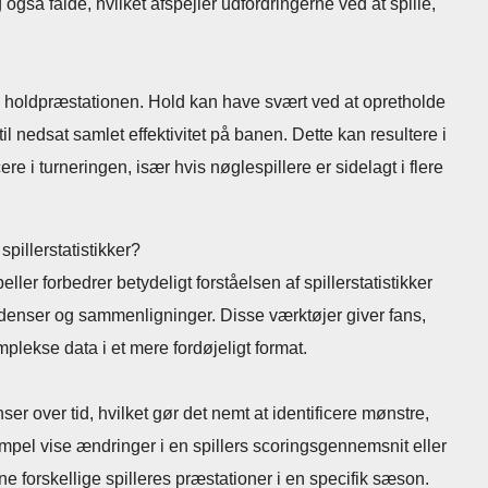
gså falde, hvilket afspejler udfordringerne ved at spille,
å holdpræstationen. Hold kan have svært ved at opretholde
il nedsat samlet effektivitet på banen. Dette kan resultere i
e i turneringen, især hvis nøglespillere er sidelagt i flere
spillerstatistikker?
er forbedrer betydeligt forståelsen af spillerstatistikker
endenser og sammenligninger. Disse værktøjer giver fans,
mplekse data i et mere fordøjeligt format.
enser over tid, hvilket gør det nemt at identificere mønstre,
empel vise ændringer i en spillers scoringsgennemsnit eller
forskellige spilleres præstationer i en specifik sæson.