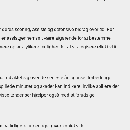
deres scoring, assists og defensive bidrag over tid. For
ller assistgennemsnit være afgørende for at bestemme
re og analytikere mulighed for at strategisere effektivt til
r udviklet sig over de seneste år, og viser forbedringer
spillede minutter og skader kan indikere, hvilke spillere der
 Disse tendenser hjælper også med at forudsige
ra tidligere turneringer giver kontekst for