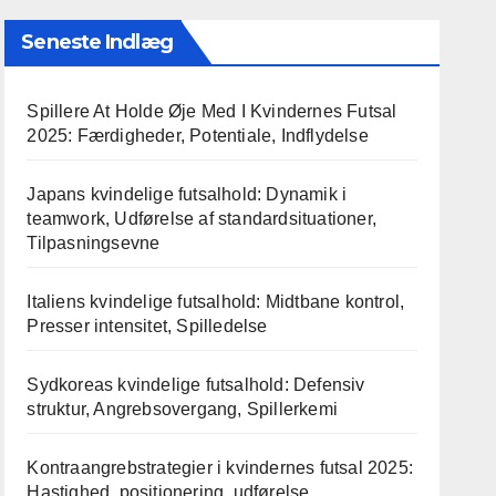
Seneste Indlæg
Spillere At Holde Øje Med I Kvindernes Futsal
2025: Færdigheder, Potentiale, Indflydelse
Japans kvindelige futsalhold: Dynamik i
teamwork, Udførelse af standardsituationer,
Tilpasningsevne
Italiens kvindelige futsalhold: Midtbane kontrol,
Presser intensitet, Spilledelse
Sydkoreas kvindelige futsalhold: Defensiv
struktur, Angrebsovergang, Spillerkemi
Kontraangrebstrategier i kvindernes futsal 2025:
Hastighed, positionering, udførelse