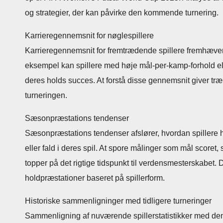
og strategier, der kan påvirke den kommende turnering.
Karrieregennemsnit for nøglespillere
Karrieregennemsnit for fremtrædende spillere fremhæver 
eksempel kan spillere med høje mål-per-kamp-forhold e
deres holds succes. At forstå disse gennemsnit giver træne
turneringen.
Sæsonpræstations tendenser
Sæsonpræstations tendenser afslører, hvordan spillere ha
eller fald i deres spil. At spore målinger som mål scoret, 
topper på det rigtige tidspunkt til verdensmesterskabet.
holdpræstationer baseret på spillerform.
Historiske sammenligninger med tidligere turneringer
Sammenligning af nuværende spillerstatistikker med dem f