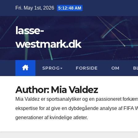
Skip
Fri. May 1st, 2026
5:12:50 AM
to
content
lasse-
westmark.dk
SPROG
FORSIDE
OM
B
Author:
Mia Valdez
Mia Valdez er sportsanalytiker og en passioneret forkæmp
ekspertise for at give en dybdegående analyse af FIFA W
generationer af kvindelige atleter.